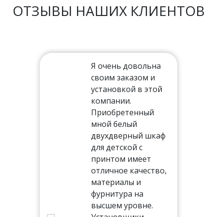
ОТЗЫВЫ НАШИХ КЛИЕНТОВ
Я очень довольна
своим заказом и
установкой в этой
ть
компании.
Приобретенный
мной белый
двухдверный шкаф
тал,
для детской с
иям
принтом имеет
отличное качество,
ня
материалы и
 на
фурнитура на
высшем уровне.
Установщики