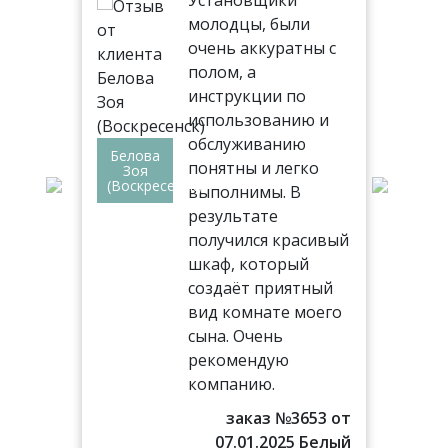
молодцы, были
ь.
очень аккуратны с
 все
полом, а
инструкции по
использованию и
обслуживанию
Белова
ез
понятны и легко
Вл
Зоя
Але
(Воскресенск)
выполнимы. В
(Др
,
результате
получился красивый
лом
шкаф, который
создаёт приятный
!
вид комнате моего
сына. Очень
77 от
рекомендую
016 г.
компанию.
аф в
льню
заказ №3653 от
07.01.2025 Белый