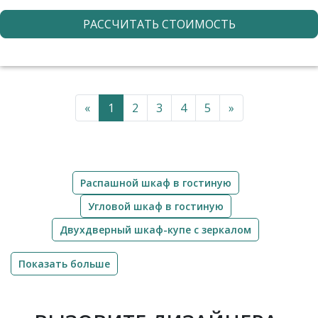
РАССЧИТАТЬ СТОИМОСТЬ
«
1
2
3
4
5
»
Распашной шкаф в гостиную
Угловой шкаф в гостиную
Двухдверный шкаф-купе с зеркалом
Показать больше