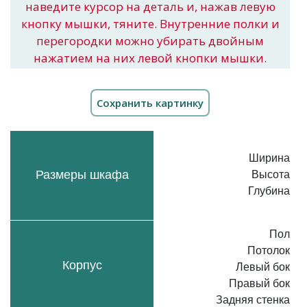
наведите курсор на деталь и, нажав левую
кнопку мышки, тяните. Внутренние полки и
перегородки можно убирать двойным
нажатием на них левой кнопки мышки.
Ширина
Размеры шкафа
Высота
Глубина
Пол
Потолок
Корпус
Левый бок
Правый бок
Задняя стенка